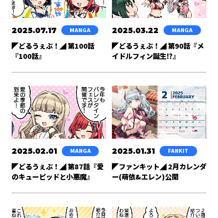
2025.07.17
2025.03.22
MANGA
MANGA
◤どるうぇぶ！◢ 第100話
◤どるうぇぶ！◢ 第90話『メ
『100話』
イドルフィン誕生⁉』
2025.02.01
2025.01.31
MANGA
FANKIT
◤どるうぇぶ！◢ 第87話『愛
◤ファンキット◢ 2月カレンダ
のキューピッドと小悪魔』
ー(萌依&エレン)公開