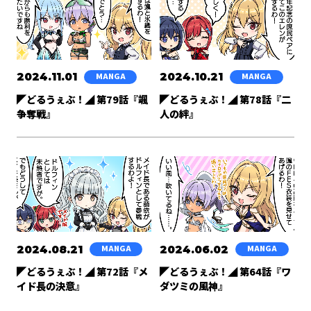
2024.11.01
2024.10.21
MANGA
MANGA
◤どるうぇぶ！◢ 第79話『颯
◤どるうぇぶ！◢ 第78話『二
争奪戦』
人の絆』
2024.08.21
2024.06.02
MANGA
MANGA
◤どるうぇぶ！◢ 第72話『メ
◤どるうぇぶ！◢ 第64話『ワ
イド長の決意』
ダツミの風神』