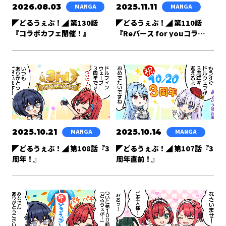
2026.08.03
2025.11.11
MANGA
MANGA
◤どるうぇぶ！◢ 第130話
◤どるうぇぶ！◢ 第110話
『コラボカフェ開催！』
『Reバース for youコラ
ボ！』
2025.10.21
2025.10.14
MANGA
MANGA
◤どるうぇぶ！◢ 第108話『3
◤どるうぇぶ！◢ 第107話『3
周年！』
周年直前！』