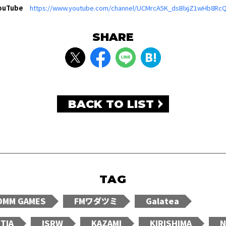
ouTube
https://www.youtube.com/channel/UCMrcA5K_dsBlxjZ1wHb8Rc
SHARE
BACK TO LIST
TAG
DMM GAMES
FMワダツミ
Galatea
TIA
ISRW
KAZAMI
KIRISHIMA
N