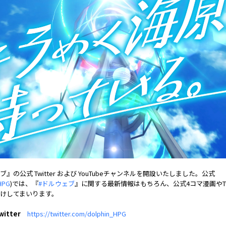
』の公式 Twitter および YouTubeチャンネルを開設いたしました。公式
HPG
)では、『
#ドルウェブ
』に関する最新情報はもちろん、公式4コマ漫画やTwi
けしてまいります。
itter
https://twitter.com/dolphin_HPG