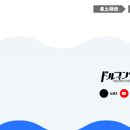
長土萌依
公式X