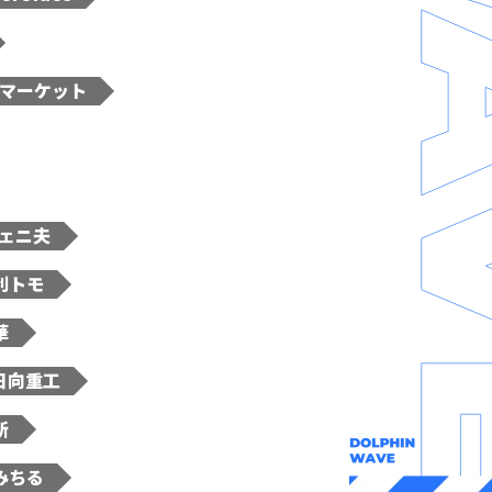
マーケット
ェニ夫
利トモ
華
日向重工
所
みちる