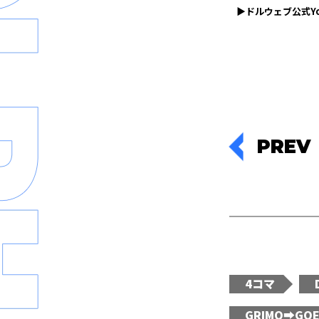
▶
ドルウェブ公式Y
PREV
4コマ
GRIMO➡GOE