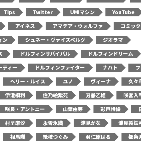
Tips
Twitter
UMIマシン
YouTube
アイネス
アマデア・ウォルファ
コミック
ィン
シュネー・ヴァイスベルグ
ジオラマ
ス
ドルフィンサバイバル
ドルフィンドリーム
ーティー
ドルフィンファイター
ナハト
フ
ヘリー・ルイス
ユノ
ヴィーナ
久々
伊澄桐利
住乃絵紫苑
刃兼乙姫
咲宮入
咲良・アントニー
山葉由芽
彩戸詩絵
村早麻汐
永雪氷織
浦見かな
浦見製鉄
相馬颯
紙枝つぐみ
羽仁原はる
都条