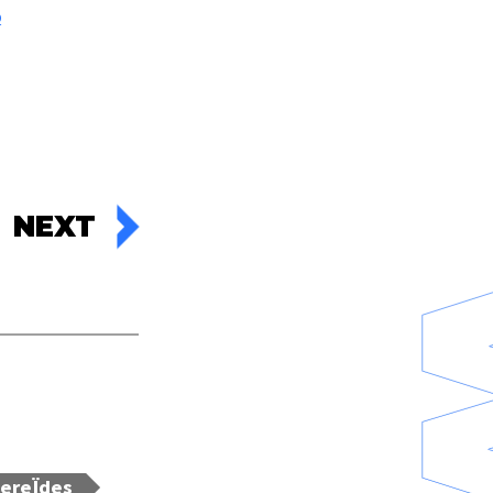
Q
NEXT
ereÏdes