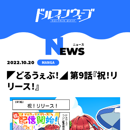
2022.10.20
MANGA
◤どるうぇぶ！◢ 第9話『祝！リ
リース！』