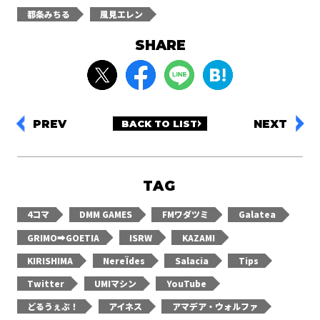
都条みちる
風見エレン
SHARE
PREV
NEXT
BACK TO LIST
TAG
4コマ
DMM GAMES
FMワダツミ
Galatea
GRIMO➡GOETIA
ISRW
KAZAMI
KIRISHIMA
NereÏdes
Salacia
Tips
Twitter
UMIマシン
YouTube
どるうぇぶ！
アイネス
アマデア・ウォルファ