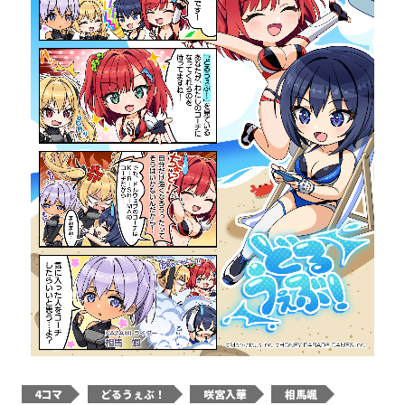
4コマ
どるうぇぶ！
咲宮入華
相馬颯