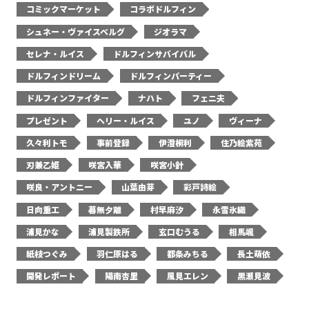
コミックマーケット
コラボドルフィン
シュネー・ヴァイスベルグ
ジオラマ
セレナ・ルイス
ドルフィンサバイバル
ドルフィンドリーム
ドルフィンパーティー
ドルフィンファイター
ナハト
フェニ夫
プレゼント
ヘリー・ルイス
ユノ
ヴィーナ
久々利トモ
事前登録
伊澄桐利
住乃絵紫苑
刃兼乙姫
咲宮入華
咲宮小針
咲良・アントニー
山葉由芽
彩戸詩絵
日向重工
暮無夕離
村早麻汐
永雪氷織
浦見かな
浦見製鉄所
玄口むうる
相馬颯
紙枝つぐみ
羽仁原はる
都条みちる
長土萌依
開発レポート
陽南杏里
風見エレン
黒瀬見波