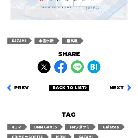
KAZAMI
永雪氷織
相馬颯
SHARE
PREV
NEXT
BACK TO LIST
TAG
4コマ
DMM GAMES
FMワダツミ
Galatea
GRIMO➡GOETIA
ISRW
KAZAMI