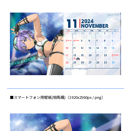
■スマートフォン用壁紙(相馬颯)（1920x2560px / png）