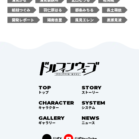
紙枝つぐみ
羽仁原はる
都条みちる
長土萌依
開発レポート
陽南杏里
風見エレン
黒瀬見波
TOP
STORY
トップ
ストーリー
CHARACTER
SYSTEM
キャラクター
システム
GALLERY
NEWS
ギャラリー
ニュース
公式X
公式YouTube