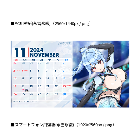
■PC用壁紙(永雪氷織)（2560x1440px / png）
■スマートフォン用壁紙(永雪氷織)（1920x2560px / png）