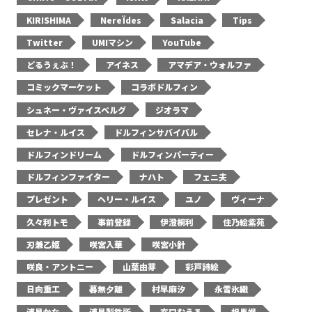
KIRISHIMA
NereÏdes
Salacia
Tips
Twitter
UMIマシン
YouTube
どるうぇぶ！
アイネス
アマデア・ウォルファ
コミックマーケット
コラボドルフィン
シュネー・ヴァイスベルグ
ジオラマ
セレナ・ルイス
ドルフィンサバイバル
ドルフィンドリーム
ドルフィンパーティー
ドルフィンファイター
ナハト
フェニ夫
プレゼント
ヘリー・ルイス
ユノ
ヴィーナ
久々利トモ
事前登録
伊澄桐利
住乃絵紫苑
刃兼乙姫
咲宮入華
咲宮小針
咲良・アントニー
山葉由芽
彩戸詩絵
日向重工
暮無夕離
村早麻汐
永雪氷織
浦見かな
浦見製鉄所
玄口むうる
相馬颯