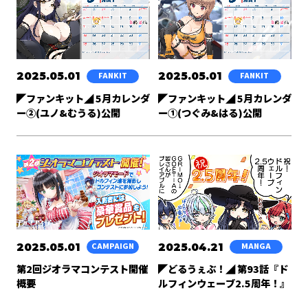
2025.05.01
2025.05.01
FANKIT
FANKIT
◤ファンキット◢ 5月カレンダ
◤ファンキット◢ 5月カレンダ
ー②(ユノ&むうる)公開
ー①(つぐみ&はる)公開
2025.05.01
2025.04.21
CAMPAIGN
MANGA
第2回ジオラマコンテスト開催
◤どるうぇぶ！◢ 第93話『ド
概要
ルフィンウェーブ2.5周年！』