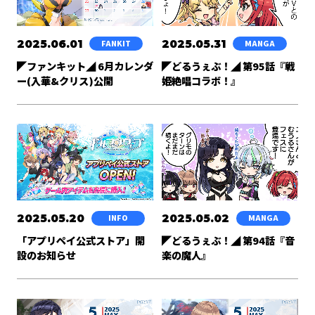
2025.06.01
2025.05.31
FANKIT
MANGA
◤ファンキット◢ 6月カレンダ
◤どるうぇぶ！◢ 第95話『戦
ー(入華&クリス)公開
姫絶唱コラボ！』
2025.05.20
2025.05.02
INFO
MANGA
「アプリペイ公式ストア」開
◤どるうぇぶ！◢ 第94話『音
設のお知らせ
楽の魔人』