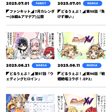
2025.07.01
2025.07.01
FANKIT
MANGA
◤ファンキット◢ 7月カレンダ
◤どるうぇぶ！◢ 第98話『負
ー(氷織&アマデア)公開
けず嫌い 』
2025.06.21
2025.06.11
MANGA
MANGA
◤どるうぇぶ！◢ 第97話『ウ
◤どるうぇぶ！◢ 第96話『戦
ェディングヒロイン 』
姫絶唱コラボ！.EP2』