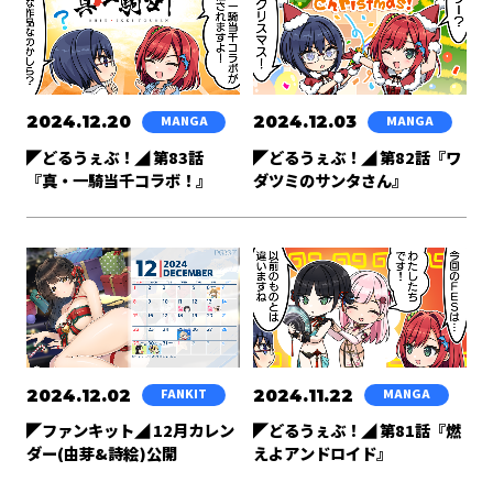
2024.12.20
2024.12.03
MANGA
MANGA
◤どるうぇぶ！◢ 第83話
◤どるうぇぶ！◢ 第82話『ワ
『真・一騎当千コラボ！』
ダツミのサンタさん』
2024.12.02
2024.11.22
FANKIT
MANGA
◤ファンキット◢ 12月カレン
◤どるうぇぶ！◢ 第81話『燃
ダー(由芽&詩絵)公開
えよアンドロイド』