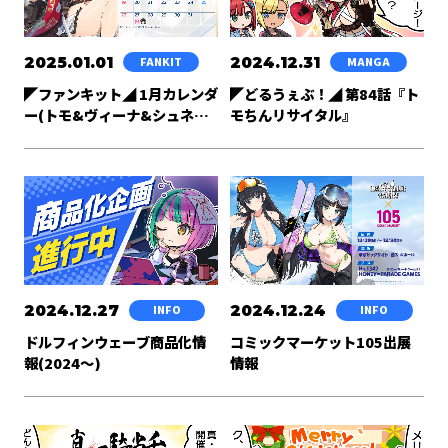
2025.01.01
2024.12.31
FANKIT
MANGA
◤ファンキット◢ 1月カレンダ
◤どるうぇぶ！◢ 第84話『ト
ー(トモ&ヴィーナ&シュネー)
モちんリサイタル』
公開
2024.12.27
2024.12.24
INFO
INFO
ドルフィンウェーブ商品化情
コミックマーケット105出展
報(2024～)
情報