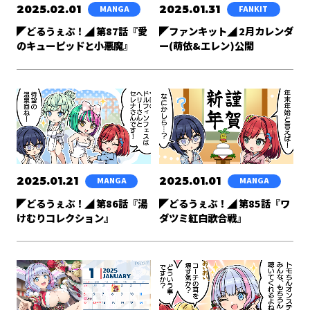
2025.02.01
2025.01.31
MANGA
FANKIT
◤どるうぇぶ！◢ 第87話『愛
◤ファンキット◢ 2月カレンダ
のキューピッドと小悪魔』
ー(萌依&エレン)公開
2025.01.21
2025.01.01
MANGA
MANGA
◤どるうぇぶ！◢ 第86話『湯
◤どるうぇぶ！◢ 第85話『ワ
けむりコレクション』
ダツミ紅白歌合戦』