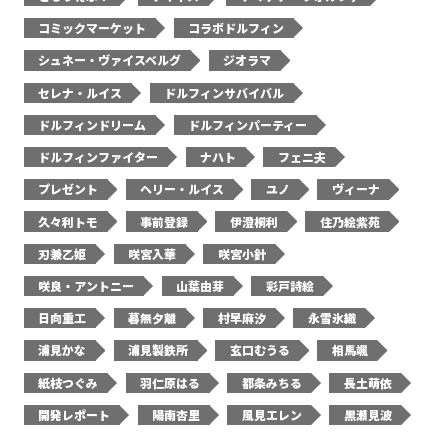
コミックマーケット
コラボドルフィン
シュネー・ヴァイスベルグ
ジオラマ
セレナ・ルイス
ドルフィンサバイバル
ドルフィンドリーム
ドルフィンパーティー
ドルフィンファイター
ナハト
フェニ夫
プレゼント
ヘリー・ルイス
ユノ
ヴィーナ
久々利トモ
事前登録
伊澄桐利
住乃絵紫苑
刃兼乙姫
咲宮入華
咲宮小針
咲良・アントニー
山葉由芽
彩戸詩絵
日向重工
暮無夕離
村早麻汐
永雪氷織
浦見かな
浦見製鉄所
玄口むうる
相馬颯
紙枝つぐみ
羽仁原はる
都条みちる
長土萌依
開発レポート
陽南杏里
風見エレン
黒瀬見波