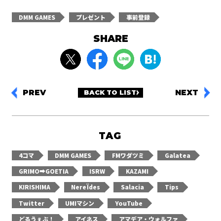
DMM GAMES
プレゼント
事前登録
SHARE
PREV
NEXT
BACK TO LIST
TAG
4コマ
DMM GAMES
FMワダツミ
Galatea
GRIMO➡GOETIA
ISRW
KAZAMI
KIRISHIMA
NereÏdes
Salacia
Tips
Twitter
UMIマシン
YouTube
どるうぇぶ！
アイネス
アマデア・ウォルファ